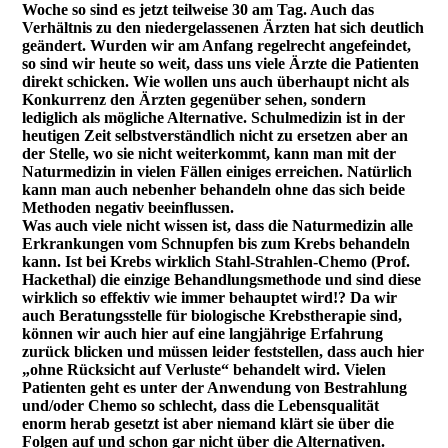
Woche so sind es jetzt teilweise 30 am Tag. Auch das
Verhältnis zu den niedergelassenen Ärzten hat sich deutlich
geändert. Wurden wir am Anfang regelrecht angefeindet,
so sind wir heute so weit, dass uns viele Ärzte die Patienten
direkt schicken. Wie wollen uns auch überhaupt nicht als
Konkurrenz den Ärzten gegenüber sehen, sondern
lediglich als mögliche Alternative. Schulmedizin ist in der
heutigen Zeit selbstverständlich nicht zu ersetzen aber an
der Stelle, wo sie nicht weiterkommt, kann man mit der
Naturmedizin in vielen Fällen einiges erreichen. Natürlich
kann man auch nebenher behandeln ohne das sich beide
Methoden negativ beeinflussen.
Was auch viele nicht wissen ist, dass die Naturmedizin alle
Erkrankungen vom Schnupfen bis zum Krebs behandeln
kann. Ist bei Krebs wirklich Stahl-Strahlen-Chemo (Prof.
Hackethal) die einzige Behandlungsmethode und sind diese
wirklich so effektiv wie immer behauptet wird!? Da wir
auch Beratungsstelle für biologische Krebstherapie sind,
können wir auch hier auf eine langjährige Erfahrung
zurück blicken und müssen leider feststellen, dass auch hier
„ohne Rücksicht auf Verluste“ behandelt wird. Vielen
Patienten geht es unter der Anwendung von Bestrahlung
und/oder Chemo so schlecht, dass die Lebensqualität
enorm herab gesetzt ist aber niemand klärt sie über die
Folgen auf und schon gar nicht über die Alternativen.