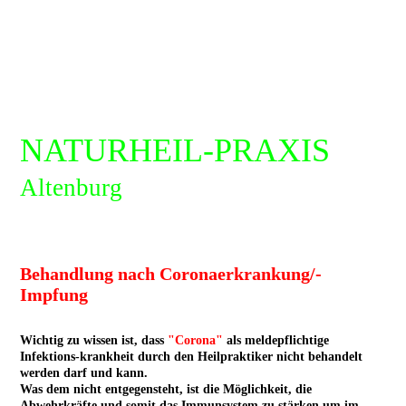
NATURHEIL-PRAXIS
Altenburg
Behandlung nach Coronaerkrankung/-
Impfung
Wichtig zu wissen ist, dass
"Corona"
als meldepflichtige
Infektions-krankheit durch den Heilpraktiker nicht behandelt
werden darf und kann.
Was dem nicht entgegensteht, ist die Möglichkeit, die
Abwehrkräfte und somit das Immunsystem zu stärken um im