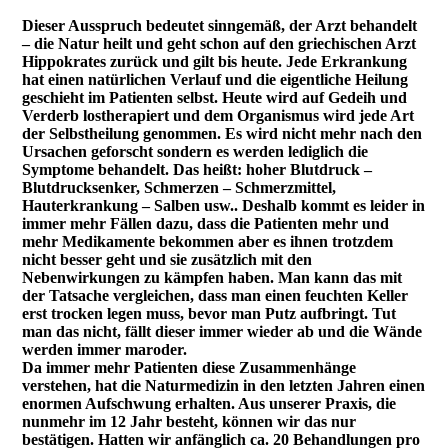
Dieser Ausspruch bedeutet sinngemäß, der Arzt behandelt
– die Natur heilt und geht schon auf den griechischen Arzt
Hippokrates zurück und gilt bis heute. Jede Erkrankung
hat einen natürlichen Verlauf und die eigentliche Heilung
geschieht im Patienten selbst. Heute wird auf Gedeih und
Verderb lostherapiert und dem Organismus wird jede Art
der Selbstheilung genommen. Es wird nicht mehr nach den
Ursachen geforscht sondern es werden lediglich die
Symptome behandelt. Das heißt: hoher Blutdruck –
Blutdrucksenker, Schmerzen – Schmerzmittel,
Hauterkrankung – Salben usw.. Deshalb kommt es leider in
immer mehr Fällen dazu, dass die Patienten mehr und
mehr Medikamente bekommen aber es ihnen trotzdem
nicht besser geht und sie zusätzlich mit den
Nebenwirkungen zu kämpfen haben. Man kann das mit
der Tatsache vergleichen, dass man einen feuchten Keller
erst trocken legen muss, bevor man Putz aufbringt. Tut
man das nicht, fällt dieser immer wieder ab und die Wände
werden immer maroder.
Da immer mehr Patienten diese Zusammenhänge
verstehen, hat die Naturmedizin in den letzten Jahren einen
enormen Aufschwung erhalten. Aus unserer Praxis, die
nunmehr im 12 Jahr besteht, können wir das nur
bestätigen. Hatten wir anfänglich ca. 20 Behandlungen pro