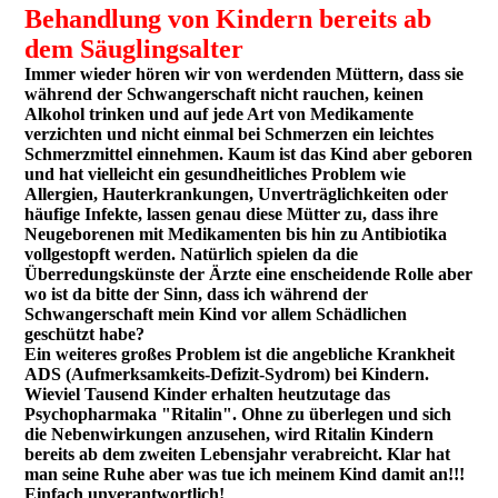
B
e
handlung von Kindern bereits ab
dem Säuglingsalter
Immer wieder hören wir von werdenden Müttern, dass sie
während der Schwangerschaft nicht rauchen, keinen
Alkohol trinken und auf jede Art von Medikamente
verzichten und nicht einmal bei Schmerzen ein leichtes
Schmerzmittel einnehmen. Kaum ist das Kind aber geboren
und hat vielleicht ein gesundheitliches Problem wie
Allergien, Hauterkrankungen, Unverträglichkeiten oder
häufige Infekte, lassen genau diese Mütter zu, dass ihre
Neugeborenen mit Medikamenten bis hin zu Antibiotika
vollgestopft werden. Natürlich spielen da die
Überredungskünste der Ärzte eine enscheidende Rolle aber
wo ist da bitte der Sinn, dass ich während der
Schwangerschaft mein Kind vor allem Schädlichen
geschützt habe?
Ein weiteres großes Problem ist die angebliche Krankheit
ADS (Aufmerksamkeits-Defizit-Sydrom) bei Kindern.
Wieviel Tausend Kinder erhalten heutzutage das
Psychopharmaka "Ritalin". Ohne zu überlegen und sich
die Nebenwirkungen anzusehen, wird Ritalin Kindern
bereits ab dem zweiten Lebensjahr verabreicht. Klar hat
man seine Ruhe aber was tue ich meinem Kind damit an!!!
Einfach unverantwortlich!