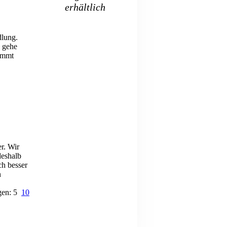
erhältlich
dlung.
d gehe
timmt
.
r. Wir
deshalb
h besser
n
gen: 5
10