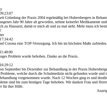
ly
09:23:07
t seit Gründung der Praxis 2004 regelmäßig bei Hubersbergers in Behan
gangenes Jahr 90 Jahre alt geworden, nehme keinerlei Medikamente un
sch zu Hausarzt, damit er mich ab und zu mal sieht. Mehr muss ich bes
!
ter
17:34:42
d Corona eine TOP-Versorgung. Ich bin im höchsten Maße zufrieden
11:48:00
anges Problem wurde behoben. Danke an die Praxis.
16:29:12
on September bis Dezember zur Behandlung in der Praxis Hubersberge
e Probleme, welche durch die Schulmedizin nicht gefunden wurde und 
Behandlung vorgenommen wurde. Nach 12 Wochen ging es und deutlic
bleme sind bis zum heutigen Tage behoben. Wir danken Frau und Herr
 für ihre Hilfe.
Anzei