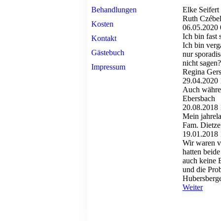
Behandlungen
Elke Seifert
Ruth Czébe
Kosten
06.05.2020
Ich bin fas
Kontakt
Ich bin ver
Gästebuch
nur sporadi
nicht sagen?
Impressum
Regina Gers
29.04.2020
Auch währen
Ebersbach
20.08.2018
Mein jahrel
Fam. Dietze
19.01.2018
Wir waren v
hatten beid
auch keine 
und die Pro
Hubersberger
Weiter