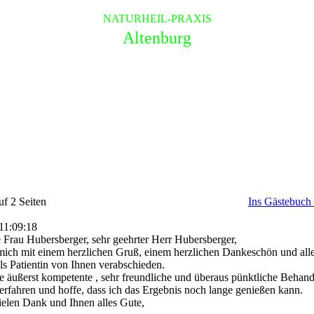
NATURHEIL-PRAXIS
Altenburg
uf 2 Seiten
Ins Gästebuch 
11:09:18
 Frau Hubersberger, sehr geehrter Herr Hubersberger,
mich mit einem herzlichen Gruß, einem herzlichen Dankeschön und all
s Patientin von Ihnen verabschieden.
e äußerst kompetente , sehr freundliche und überaus pünktliche Behand
 erfahren und hoffe, dass ich das Ergebnis noch lange genießen kann.
elen Dank und Ihnen alles Gute,