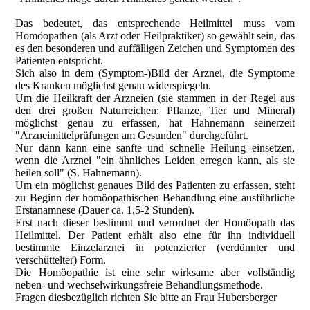
Das bedeutet, das entsprechende Heilmittel muss vom
Homöopathen (als Arzt oder Heilpraktiker) so gewählt sein, das
es den besonderen und auffälligen Zeichen und Symptomen des
Patienten entspricht.
Sich also in dem (Symptom-)Bild der Arznei, die Symptome
des Kranken möglichst genau widerspiegeln.
Um die Heilkraft der Arzneien (sie stammen in der Regel aus
den drei großen Naturreichen: Pflanze, Tier und Mineral)
möglichst genau zu erfassen, hat Hahnemann seinerzeit
"Arzneimittelprüfungen am Gesunden" durchgeführt.
Nur dann kann eine sanfte und schnelle Heilung einsetzen,
wenn die Arznei "ein ähnliches Leiden erregen kann, als sie
heilen soll" (S. Hahnemann).
Um ein möglichst genaues Bild des Patienten zu erfassen, steht
zu Beginn der homöopathischen Behandlung eine ausführliche
Erstanamnese (Dauer ca. 1,5-2 Stunden).
Erst nach dieser bestimmt und verordnet der Homöopath das
Heilmittel. Der Patient erhält also eine für ihn individuell
bestimmte Einzelarznei in potenzierter (verdünnter und
verschüttelter) Form.
Die Homöopathie ist eine sehr wirksame aber vollständig
neben- und wechselwirkungsfreie Behandlungsmethode.
Fragen diesbezüglich richten Sie bitte an Frau Hubersberger